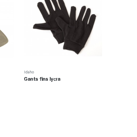
Idaho
Idaho
Gants fins lycra
Gilet repo