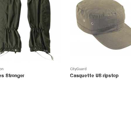
ion
CityGuard
es Stronger
Casquette US ripstop