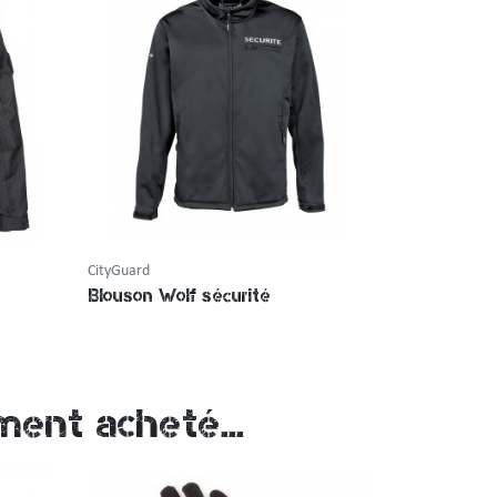
CityGuard
Blouson Wolf sécurité
ment acheté...