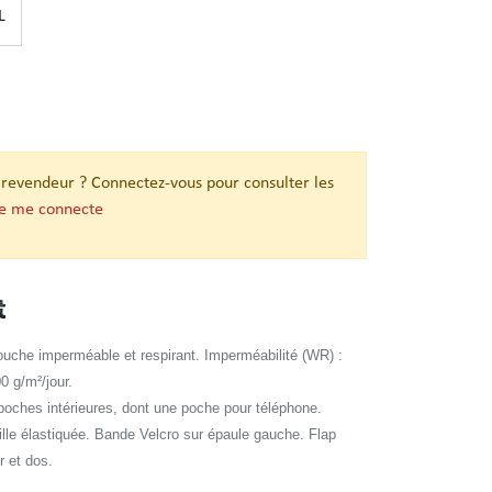
L
 revendeur ? Connectez-vous pour consulter les
je me connecte
t
couche imperméable et respirant. Imperméabilité (WR) :
0 g/m²/jour.
poches intérieures, dont une poche pour téléphone.
ille élastiquée. Bande Velcro sur épaule gauche. Flap
 et dos.