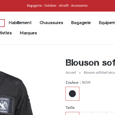
Sécurité - Incendie - Civil - Militaire
Habillement
Chaussures
Bagagerie
Equipem
s
tivités
Marques
Blouson sof
Accueil
Blouson softshell sécu
Couleur :
NOIR
Taille