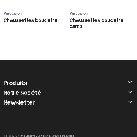
Percussion
Percussion
Chaussettes bouclette
Chaussettes bouclette
camo
Produits
Notre société
Newsletter
© 2026 CityGuard -
Agence web Creabilis