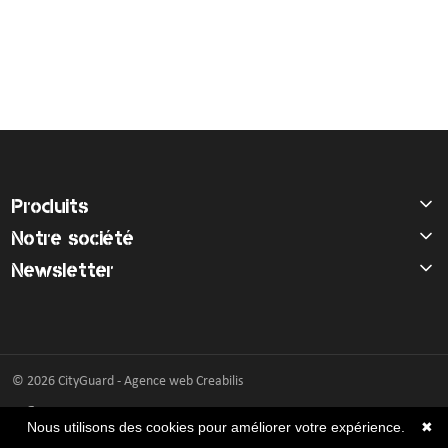
Incendie
Tenue de pluie
Brassard / Chèche / Guêtre
Sous-vêtement
Ceinture / Ceinturon
Chemise / Chemisette
Casquette / Bonnet / Cagoule / Tour de cou
Gilet
Produits
Montre
Notre société
Chemise F1
Newsletter
Veste
Pull / Sweat-shirt
© 2026 CityGuard -
Agence web Creabilis
Nous utilisons des cookies pour améliorer votre expérience.
✖