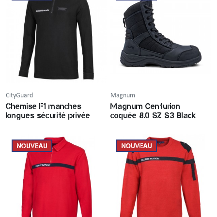
Incendie
Tenue de pluie
Brassard / Chèche / Guêtre
Sous-vêtement
Ceinture / Ceinturon
Chemise / Chemisette
Casquette / Bonnet / Cagoule / Tour de cou
Gilet
CityGuard
Magnum
Montre
Chemise F1 manches
Magnum Centurion
longues sécurité privée
coquée 8.0 SZ S3 Black
Chemise F1
Veste
NOUVEAU
NOUVEAU
Pull / Sweat-shirt