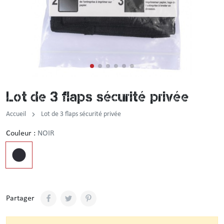
Incendie
Tenue de pluie
Brassard / Chèche / Guêtre
Sous-vêtement
Ceinture / Ceinturon
Chemise / Chemisette
Casquette / Bonnet / Cagoule / Tour de cou
Lot de 3 flaps sécurité privée
Gilet
Montre
Accueil
Lot de 3 flaps sécurité privée
Chemise F1
Couleur :
NOIR
Veste
Pull / Sweat-shirt
Partager