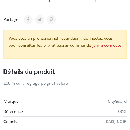
Partager
Vous êtes un professionnel revendeur ? Connectez-vous
pour consulter les prix et passer commande
je me connecte
Détails du produit
100 % cuir, réglage poignet velcro
Marque
CityGuard
Référence
2815
Coloris
KAKI, NOIR