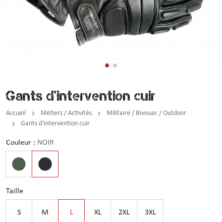
Incendie
Tenue de pluie
Brassard / Chèche / Guêtre
Sous-vêtement
Ceinture / Ceinturon
Chemise / Chemisette
Casquette / Bonnet / Cagoule / Tour de cou
Gants d'intervention cuir
Gilet
Montre
Accueil
Métiers / Activités
Militaire / Bivouac / Outdoor
Chemise F1
Gants d'intervention cuir
Couleur :
NOIR
Veste
Pull / Sweat-shirt
Taille
S
M
L
XL
2XL
3XL