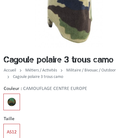
Incendie
Tenue de pluie
Brassard / Chèche / Guêtre
Sous-vêtement
Ceinture / Ceinturon
Chemise / Chemisette
Casquette / Bonnet / Cagoule / Tour de cou
Cagoule polaire 3 trous camo
Gilet
Montre
Accueil
Métiers / Activités
Militaire / Bivouac / Outdoor
Chemise F1
Cagoule polaire 3 trous camo
Couleur :
CAMOUFLAGE CENTRE EUROPE
Veste
Pull / Sweat-shirt
Taille
AS12