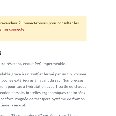
 revendeur ? Connectez-vous pour consulter les
je me connecte
t
ultra résistant, enduit PVC imperméable.
lable grâce à un soufflet fermé par un zip, volume
2 poches extérieures à l’avant du sac. Nombreuses
ent pour sac à hydratation avec 1 sortie de chaque
tection dorsale, bretelles ergonomiques renforcées
 confort. Poignée de transport. Système de fixation
stème laser-cut).
largeur 28 cm, hauteur 47 cm, épaisseur 23 cm.