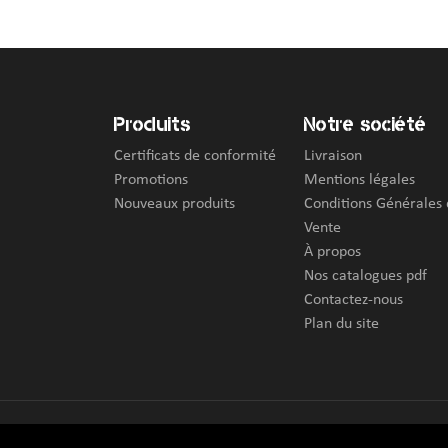
Produits
Notre société
Certificats de conformité
Livraison
Promotions
Mentions légales
Nouveaux produits
Conditions Générales
Vente
À propos
Nos catalogues pdf
Contactez-nous
Plan du site
© 2026 CityGuard -
Agence web Creabilis