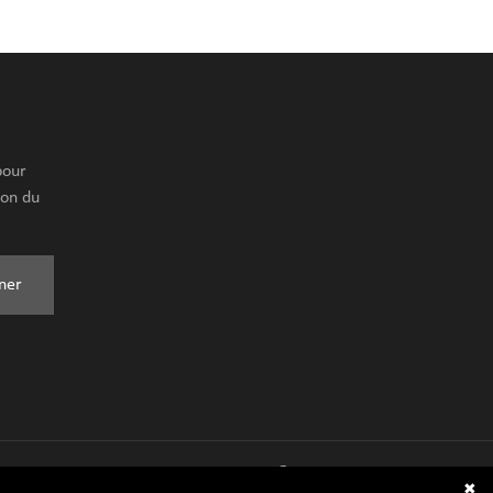
pour
ion du
ner
✖