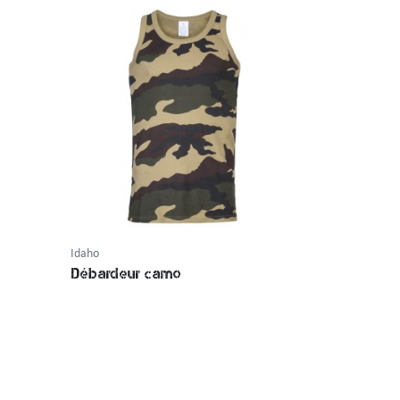
Idaho
CityGuard
Débardeur camo
Mousqueto