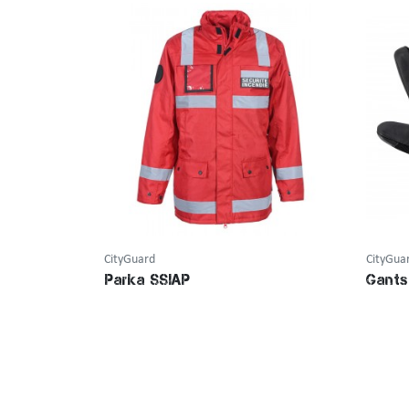
CityGuard
CityGua
Parka SSIAP
Gants 