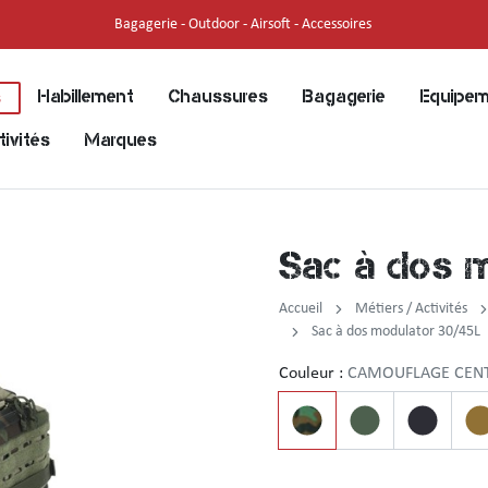
Bagagerie - Outdoor - Airsoft - Accessoires
Habillement
Chaussures
Bagagerie
Equipem
s
tivités
Marques
Sac à dos 
Accueil
Métiers / Activités
Sac à dos modulator 30/45L
Couleur :
CAMOUFLAGE CEN