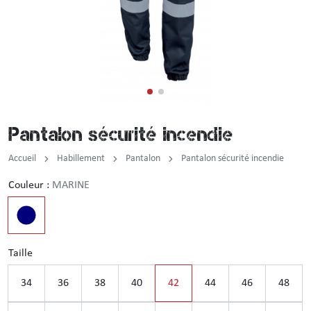
Incendie
Tenue de pluie
Brassard / Chèche / Guêtre
Sous-vêtement
Ceinture / Ceinturon
Chemise / Chemisette
Casquette / Bonnet / Cagoule / Tour de cou
Pantalon sécurité incendie
Gilet
Montre
Accueil
Habillement
Pantalon
Pantalon sécurité incendie
Chemise F1
Couleur :
MARINE
Veste
Pull / Sweat-shirt
Taille
34
36
38
40
42
44
46
48