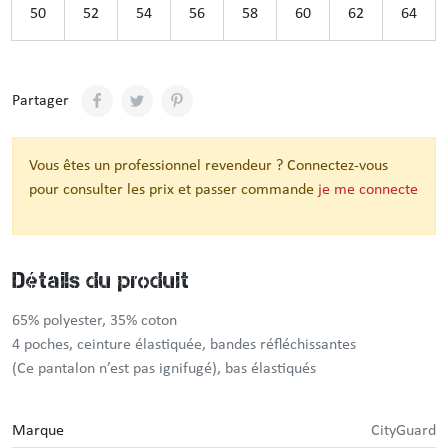
50
52
54
56
58
60
62
64
Partager
Vous êtes un professionnel revendeur ? Connectez-vous
pour consulter les prix et passer commande
je me connecte
Détails du produit
65% polyester, 35% coton
4 poches, ceinture élastiquée, bandes réfléchissantes
(Ce pantalon n’est pas ignifugé), bas élastiqués
Marque
CityGuard