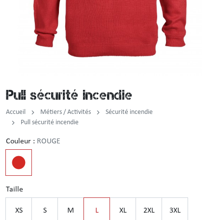
Incendie
Tenue de pluie
Brassard / Chèche / Guêtre
Sous-vêtement
Ceinture / Ceinturon
Chemise / Chemisette
Casquette / Bonnet / Cagoule / Tour de cou
Pull sécurité incendie
Gilet
Montre
Accueil
Métiers / Activités
Sécurité incendie
Chemise F1
Pull sécurité incendie
Couleur :
ROUGE
Veste
Pull / Sweat-shirt
Taille
XS
S
M
L
XL
2XL
3XL