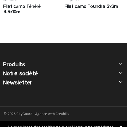
Stepland
Stepland
Filet camo Ténéré
Filet camo Toundra 3x6m
4.5x10m
Produits
Notre société
Newsletter
© 2026 CityGuard -
Agence web Creabilis