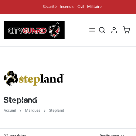
Sécurité - Incendie - Civil - Militaire
Pantalon
Mégatech
Pochette molle
Bivouac
Sécurité privée
Cityguard
Parka / Blouson
Magnum
Sac à dos
Lampe
Sécurité incendie
Holosun
Softshell
Sac opérationnel
Gants
Militaire / Bivouac / Outdoor
Magnum
Polaire
Musette
Filet de camouflage
Airsoft
Idaho
Polo / Tee-shirt / Débardeur
Porte document
Optique
Force de l'ordre
Percussion
Stepland
Costume
Portefeuille
Ambulancier
Stepland
Accueil
Marques
Stepland
Cravate
Travail
Couteau / Poignard / Machette
Combinaison
Enfant