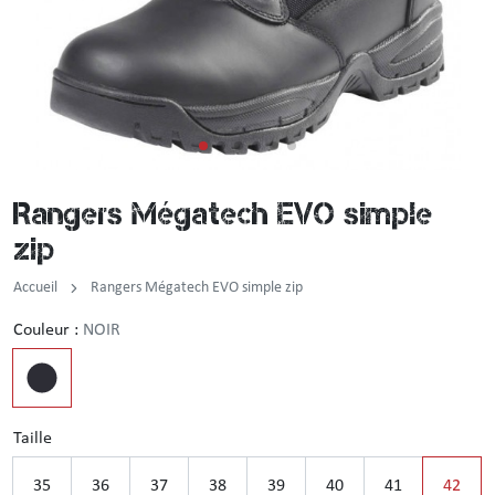
Incendie
Tenue de pluie
Brassard / Chèche / Guêtre
Sous-vêtement
Ceinture / Ceinturon
Chemise / Chemisette
Casquette / Bonnet / Cagoule / Tour de cou
Rangers Mégatech EVO simple
Gilet
Montre
zip
Chemise F1
Accueil
Rangers Mégatech EVO simple zip
Veste
Couleur :
NOIR
Pull / Sweat-shirt
Taille
35
36
37
38
39
40
41
42