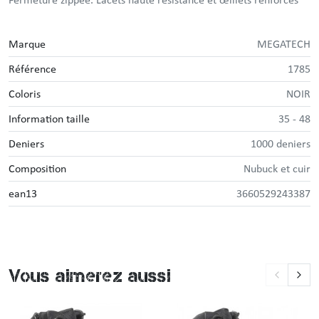
Fermeture zippée. Lacets haute résistance et œillets renforcés
Marque
MEGATECH
Référence
1785
Coloris
NOIR
Information taille
35 - 48
Deniers
1000 deniers
Composition
Nubuck et cuir
ean13
3660529243387
Vous aimerez aussi