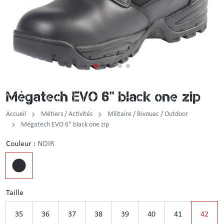
Incendie
Tenue de pluie
Brassard / Chèche / Guêtre
Sous-vêtement
Ceinture / Ceinturon
Chemise / Chemisette
Casquette / Bonnet / Cagoule / Tour de cou
Mégatech EVO 6'' black one zip
Gilet
Montre
Accueil
Métiers / Activités
Militaire / Bivouac / Outdoor
Chemise F1
Mégatech EVO 6'' black one zip
Couleur :
NOIR
Veste
Pull / Sweat-shirt
Taille
35
36
37
38
39
40
41
42