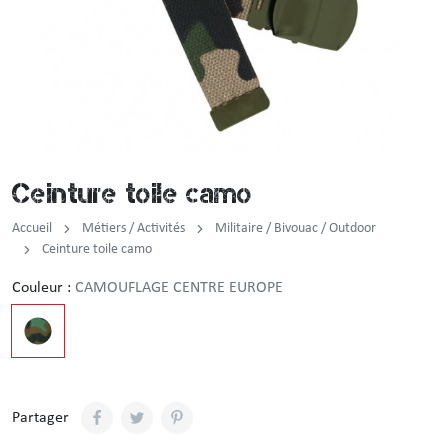
Incendie
Tenue de pluie
Brassard / Chèche / Guêtre
Sous-vêtement
Ceinture / Ceinturon
Chemise / Chemisette
Casquette / Bonnet / Cagoule / Tour de cou
Ceinture toile camo
Gilet
Montre
Accueil
Métiers / Activités
Militaire / Bivouac / Outdoor
Chemise F1
Ceinture toile camo
Couleur :
CAMOUFLAGE CENTRE EUROPE
Veste
Pull / Sweat-shirt
Partager