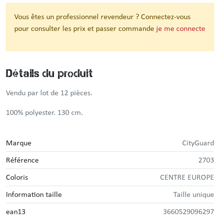
Vous êtes un professionnel revendeur ? Connectez-vous
pour consulter les prix et passer commande
je me connecte
Détails du produit
Vendu par lot de 12 pièces.
100% polyester. 130 cm.
Marque
CityGuard
Référence
2703
Coloris
CENTRE EUROPE
Information taille
Taille unique
ean13
3660529096297