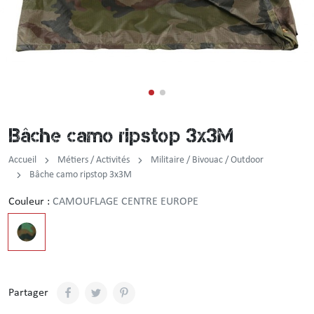
Incendie
Tenue de pluie
Brassard / Chèche / Guêtre
Sous-vêtement
Ceinture / Ceinturon
Chemise / Chemisette
Casquette / Bonnet / Cagoule / Tour de cou
Bâche camo ripstop 3x3M
Gilet
Montre
Accueil
Métiers / Activités
Militaire / Bivouac / Outdoor
Chemise F1
Bâche camo ripstop 3x3M
Couleur :
CAMOUFLAGE CENTRE EUROPE
Veste
Pull / Sweat-shirt
Partager