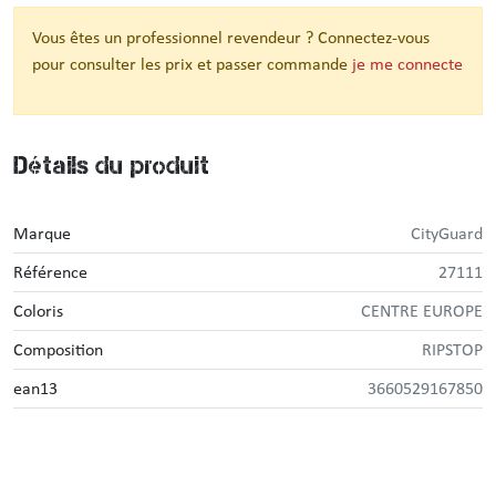
Vous êtes un professionnel revendeur ? Connectez-vous
pour consulter les prix et passer commande
je me connecte
Détails du produit
Marque
CityGuard
Référence
27111
Coloris
CENTRE EUROPE
Composition
RIPSTOP
ean13
3660529167850