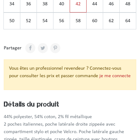
34
36
38
40
42
44
46
48
50
52
54
56
58
60
62
64
Partager
Vous êtes un professionnel revendeur ? Connectez-vous
pour consulter les prix et passer commande
je me connecte
Détails du produit
44% polyester, 54% coton, 2% fil métallique
2 poches italiennes, poche latérale droite zippeée avec
compartiment stylo et poche Velcro. Poche latérale gauche
zippée, taille élastiquée, crans de ceinture avec boutons