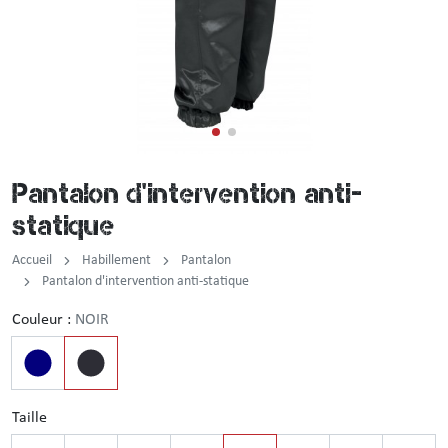
Incendie
Tenue de pluie
Brassard / Chèche / Guêtre
Sous-vêtement
Ceinture / Ceinturon
Chemise / Chemisette
Casquette / Bonnet / Cagoule / Tour de cou
Pantalon d'intervention anti-
Gilet
Montre
statique
Chemise F1
Accueil
Habillement
Pantalon
Pantalon d'intervention anti-statique
Veste
Couleur :
NOIR
Pull / Sweat-shirt
Taille