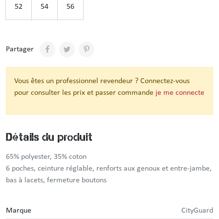
52
54
56
Partager
Vous êtes un professionnel revendeur ? Connectez-vous
pour consulter les prix et passer commande
je me connecte
Détails du produit
65% polyester, 35% coton
6 poches, ceinture réglable, renforts aux genoux et entre-jambe,
bas à lacets, fermeture boutons
Marque
CityGuard