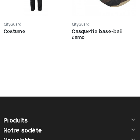
CityGuard
CityGuard
Costume
Casquette base-ball
camo
Produits
Notre société