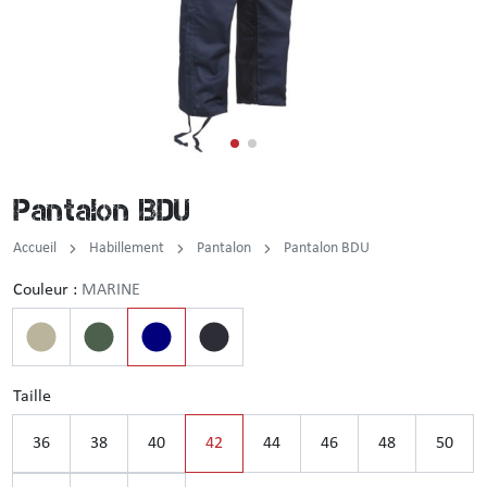
Incendie
Tenue de pluie
Brassard / Chèche / Guêtre
Sous-vêtement
Ceinture / Ceinturon
Chemise / Chemisette
Casquette / Bonnet / Cagoule / Tour de cou
Pantalon BDU
Gilet
Montre
Accueil
Habillement
Pantalon
Pantalon BDU
Chemise F1
Couleur :
MARINE
Veste
Pull / Sweat-shirt
Taille
36
38
40
42
44
46
48
50